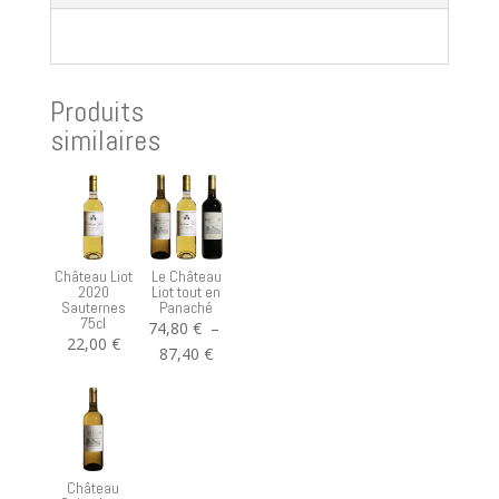
Produits
similaires
Château Liot
Le Château
2020
Liot tout en
Sauternes
Panaché
75cl
74,80
€
–
22,00
€
Plage
87,40
€
de
prix :
74,80 €
à
87,40 €
Château