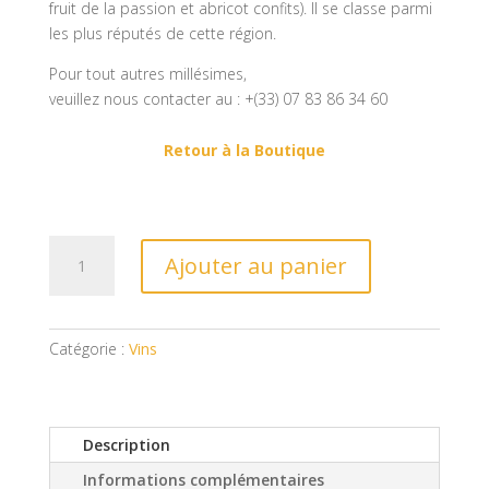
fruit de la passion et abricot confits). Il se classe parmi
les plus réputés de cette région.
Pour tout autres millésimes,
veuillez nous contacter au : +(33) 07 83 86 34 60
Retour à la Boutique
quantité
Ajouter au panier
de
Château
Liot
2018
Catégorie :
Vins
Sauternes
75cl
Description
Informations complémentaires